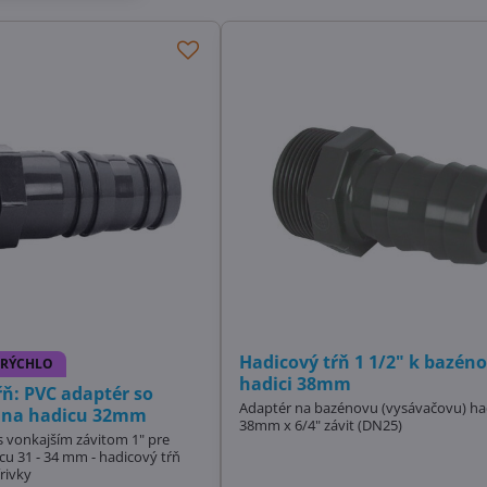
Hadicový tŕň 1 1/2" k bazéno
 RÝCHLO
hadici 38mm
ŕň: PVC adaptér so
Adaptér na bazénovu (vysávačovu) ha
" na hadicu 32mm
38mm x 6/4" závit (DN25)
 vonkajším závitom 1" pre
u 31 - 34 mm - hadicový tŕň
rivky