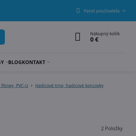
Panel používateľa
Nákupný košík
0 €
GY
BLOG
KONTAKT
fitingy, PVC-U
Hadicové trne, hadicové koncovky
m
2
Položky