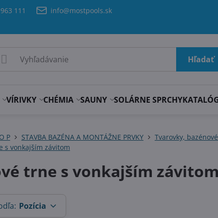
 963 111
info@mostpools.sk
Hľadať
VÍRIVKY
CHÉMIA
SAUNY
SOLÁRNE SPRCHY
KATALÓ
 O P
STAVBA BAZÉNA A MONTÁŽNE PRVKY
Tvarovky, bazénové 
e s vonkajším závitom
vé trne s vonkajším závito
odľa:
Pozícia