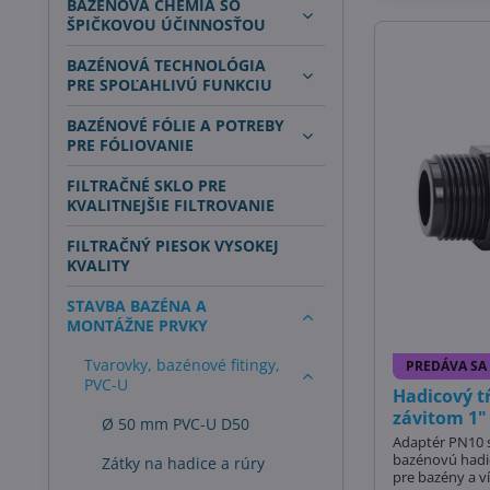
BAZÉNOVÁ CHÉMIA SO
ŠPIČKOVOU ÚČINNOSŤOU
BAZÉNOVÁ TECHNOLÓGIA
PRE SPOĽAHLIVÚ FUNKCIU
BAZÉNOVÉ FÓLIE A POTREBY
PRE FÓLIOVANIE
FILTRAČNÉ SKLO PRE
KVALITNEJŠIE FILTROVANIE
FILTRAČNÝ PIESOK VYSOKEJ
KVALITY
STAVBA BAZÉNA A
MONTÁŽNE PRVKY
Tvarovky, bazénové fitingy,
PREDÁVA SA
PVC-U
Hadicový t
závitom 1
Ø 50 mm PVC-U D50
Adaptér PN10 s
bazénovú hadic
Zátky na hadice a rúry
pre bazény a ví