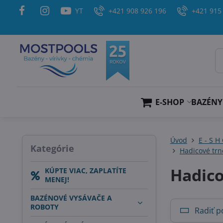
YT
+421 908 926 196
+421 915
E-SHOP
BAZÉNY
Úvod
E - S H
Kategórie
Hadicové trn
Hadico
KÚPTE VIAC, ZAPLATÍTE
MENEJ!
BAZÉNOVÉ VYSÁVAČE A
ROBOTY
Radiť p