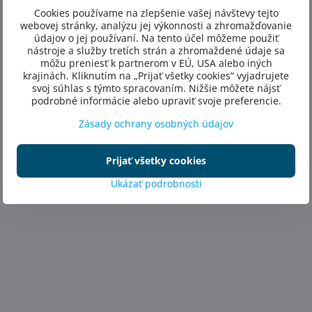
Cookies používame na zlepšenie vašej návštevy tejto
webovej stránky, analýzu jej výkonnosti a zhromažďovanie
údajov o jej používaní. Na tento účel môžeme použiť
nástroje a služby tretích strán a zhromaždené údaje sa
môžu preniesť k partnerom v EÚ, USA alebo iných
krajinách. Kliknutím na „Prijať všetky cookies“ vyjadrujete
svoj súhlas s týmto spracovaním. Nižšie môžete nájsť
podrobné informácie alebo upraviť svoje preferencie.
Zásady ochrany osobných údajov
Prijať všetky cookies
Ukázať podrobnosti