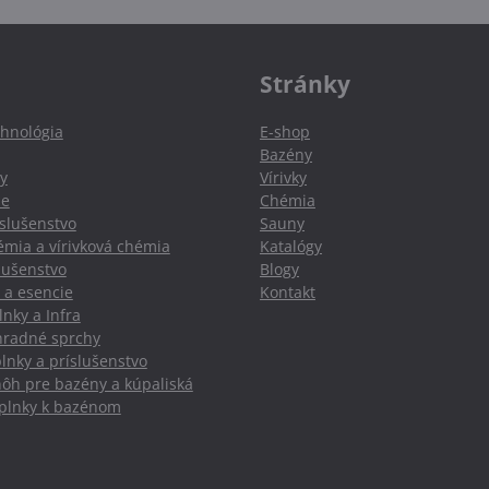
Stránky
hnológia
E-shop
Bazény
y
Vírivky
ie
Chémia
slušenstvo
Sauny
mia a vírivková chémia
Katalógy
slušenstvo
Blogy
 a esencie
Kontakt
nky a Infra
hradné sprchy
lnky a príslušenstvo
nôh pre bazény a kúpaliská
oplnky k bazénom