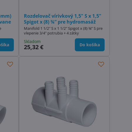
,3mm)
Rozdelovač vírivkový 1,5" S x 1,5"
 vane
Spigot x (8) ¾” pre hydromasáž
e
Manifold 1 1/2″ S x 1 1/2″ Spigot x (8) ¾” S pre
vlepenie 3/4" potrubia + 4 zátky
Skladom
šíka
Do košíka
25,32 €