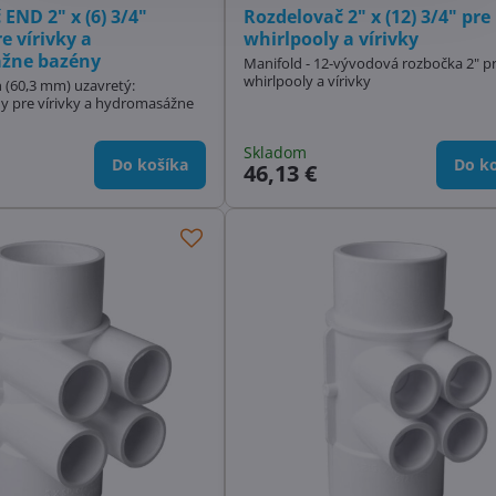
END 2" x (6) 3/4"
Rozdelovač 2" x (12) 3/4" pre
e vírivky a
whirlpooly a vírivky
žne bazény
Manifold - 12-vývodová rozbočka 2" p
whirlpooly a vírivky
h (60,3 mm) uzavretý:
dy pre vírivky a hydromasážne
Skladom
Do košíka
Do ko
46,13 €