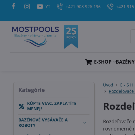
YT
+421 908 926 196
+421 915
E-SHOP
BAZÉNY
Úvod
E - S H
Kategórie
Rozdelovače
Rozdeľ
KÚPTE VIAC, ZAPLATÍTE
MENEJ!
BAZÉNOVÉ VYSÁVAČE A
Rozdeľovače 
ROBOTY
rovnomerné ro