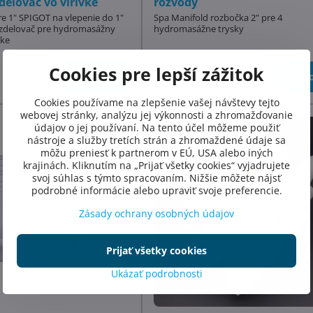
delovač vo vírivke
rozvody
re 1" SPIGOT na vlepenie do 1"
Spa Manifold rozbočka 2" pre 4
ozdelovač pre hydromasážny
hydromasážne trysky
vke
Skladom
Cookies pre lepší zážitok
Do košíka
Do ko
17,43 €
Cookies používame na zlepšenie vašej návštevy tejto
webovej stránky, analýzu jej výkonnosti a zhromažďovanie
údajov o jej používaní. Na tento účel môžeme použiť
nástroje a služby tretích strán a zhromaždené údaje sa
môžu preniesť k partnerom v EÚ, USA alebo iných
krajinách. Kliknutím na „Prijať všetky cookies“ vyjadrujete
svoj súhlas s týmto spracovaním. Nižšie môžete nájsť
podrobné informácie alebo upraviť svoje preferencie.
Zásady ochrany osobných údajov
Prijať všetky cookies
Ukázať podrobnosti