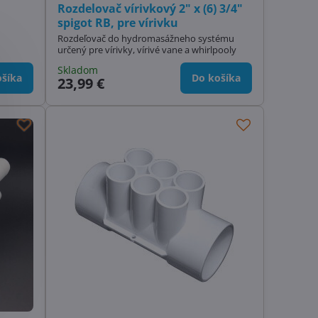
Rozdelovač vírivkový 2" x (6) 3/4"
spigot RB, pre vírivku
Rozdeľovač do hydromasážneho systému
určený pre vírivky, vírivé vane a whirlpooly
Skladom
šíka
Do košíka
23,99 €