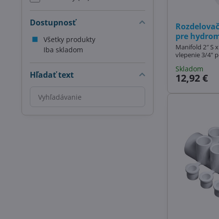
Dostupnosť
Rozdelovač 
pre hydro
Všetky produkty
Manifold 2″ S x
Iba skladom
vlepenie 3/4" 
Skladom
Hľadať text
12,92 €
Prehľadať
výsledky
filtra
fulltextom