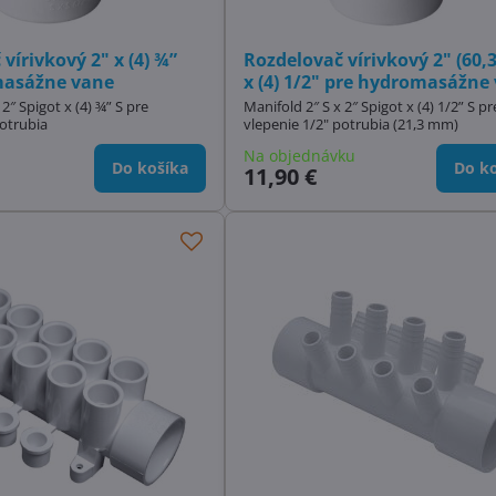
vírivkový 2" x (4) ¾”
Rozdelovač vírivkový 2" (60
masážne vane
x (4) 1/2" pre hydromasážne
 2″ Spigot x (4) ¾” S pre
Manifold 2″ S x 2″ Spigot x (4) 1/2” S pr
potrubia
vlepenie 1/2" potrubia (21,3 mm)
Na objednávku
Do košíka
Do ko
11,90 €