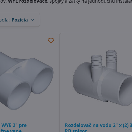
dov,
WYE rozdeľovače
, spojky a zátky na jednoduchú inštalá
odľa:
Pozícia
 WYE 2" pre
Rozdelovač na vodu 2" x (2) 
žne vane
RB spigot