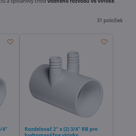
ciu a spoľahlivý chod
vodného rozvodu vo vírivke
.
31
položiek
3/4"
Rozdelovač 2" x (2) 3/4" RB pre
hydromasážne vírivky