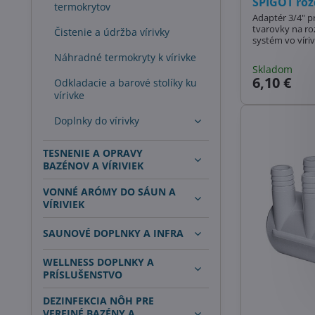
SPIGOT roz
termokrytov
Adaptér 3/4" p
tvarovky na r
Čistenie a údržba vírivky
systém vo víri
Náhradné termokryty k vírivke
Skladom
6,10 €
Odkladacie a barové stolíky ku
vírivke
Doplnky do vírivky
TESNENIE A OPRAVY
BAZÉNOV A VÍRIVIEK
VONNÉ ARÓMY DO SÁUN A
VÍRIVIEK
SAUNOVÉ DOPLNKY A INFRA
WELLNESS DOPLNKY A
PRÍSLUŠENSTVO
DEZINFEKCIA NÔH PRE
VEREJNÉ BAZÉNY A