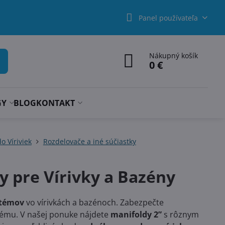
Panel používateľa
Nákupný košík
0 €
GY
BLOG
KONTAKT
o Víriviek
Rozdelovače a iné súčiastky
y pre Vírivky a Bazény
stémov
vo vírivkách a bazénoch. Zabezpečte
tému. V našej ponuke nájdete
manifoldy 2”
s rôznym