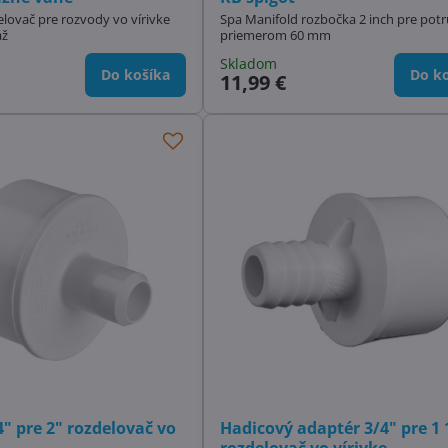
elovač pre rozvody vo vírivke
Spa Manifold rozbočka 2 inch pre potr
áž
priemerom 60 mm
Skladom
Do košíka
Do ko
11,99 €
" pre 2" rozdelovač vo
Hadicový adaptér 3/4" pre 1 
rozdelovač vo vírivke