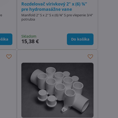
Rozdelovač vírivkový 2" x (6) ¾”
pre hydromasážne vane
re
Manifold 2″ S x 2″ S x (6) ¾” S pre vlepenie 3/4"
potrubia
Skladom
šíka
Do košíka
15,38 €