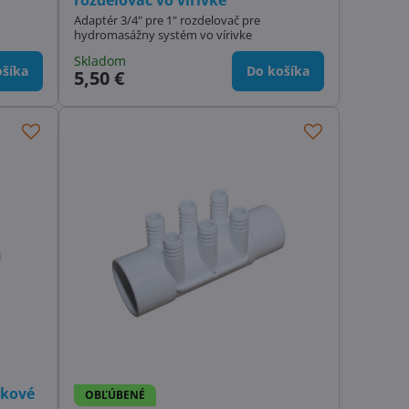
Adaptér 3/4" pre 1" rozdelovač pre
hydromasážny systém vo vírivke
Skladom
šíka
Do košíka
5,50 €
vkové
OBĽÚBENÉ