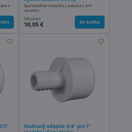
ubie s
Spa Manifold rozbočka 2 palcová s 3/4"
vývodmi
Skladom
šíka
Do košíka
10,05 €
1/2"
Hadicový adaptér 3/4" pre 1"
rozdelovač vo vírivke