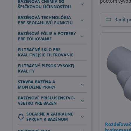
počtom vývo
BAZÉNOVÁ CHÉMIA SO
ŠPIČKOVOU ÚČINNOSŤOU
BAZÉNOVÁ TECHNOLÓGIA
Radiť p
PRE SPOĽAHLIVÚ FUNKCIU
BAZÉNOVÉ FÓLIE A POTREBY
PRE FÓLIOVANIE
FILTRAČNÉ SKLO PRE
KVALITNEJŠIE FILTROVANIE
FILTRAČNÝ PIESOK VYSOKEJ
KVALITY
STAVBA BAZÉNA A
MONTÁŽNE PRVKY
BAZÉNOVÉ PRÍSLUŠENSTVO-
VŠETKO PRE BAZÉN
SOLÁRNE A ZÁHRADNÉ
SPRCHY K BAZÉNOM
Rozdeľovač
hydromasá