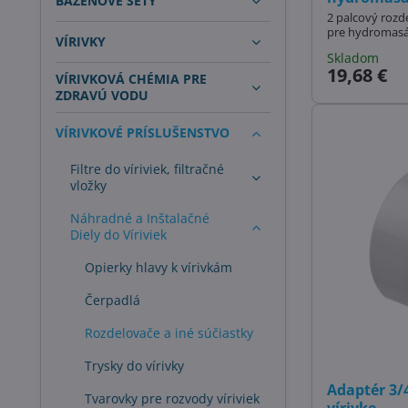
BAZÉNOVÉ SETY
2 palcový rozd
pre hydromas
VÍRIVKY
Skladom
19,68 €
VÍRIVKOVÁ CHÉMIA PRE
ZDRAVÚ VODU
VÍRIVKOVÉ PRÍSLUŠENSTVO
Filtre do víriviek, filtračné
vložky
Náhradné a Inštalačné
Diely do Víriviek
Opierky hlavy k vírivkám
Čerpadlá
Rozdelovače a iné súčiastky
Trysky do vírivky
Adaptér 3/4
Tvarovky pre rozvody víriviek
vírivke