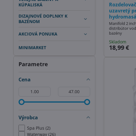
Rozdelovač 
KÚPALISKÁ
uzavretý pr
DIZAJNOVÉ DOPLNKY K
hydromasá
BAZÉNOM
Manifold 2 inc
distribútor vo
bazény
AKCIOVÁ PONUKA
Skladom
18,99 €
MINIMARKET
Parametre
Cena
Od:
Do:
Výrobca
Spa Plus (2)
Waterway (26)