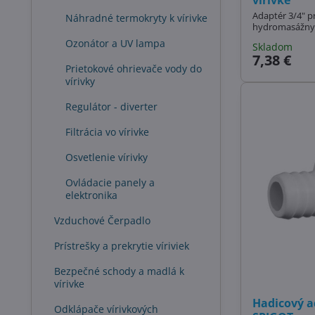
Adaptér 3/4" p
Náhradné termokryty k vírivke
hydromasážny 
Ozonátor a UV lampa
Skladom
7,38 €
Prietokové ohrievače vody do
vírivky
Regulátor - diverter
Filtrácia vo vírivke
Osvetlenie vírivky
Ovládacie panely a
elektronika
Vzduchové Čerpadlo
Prístrešky a prekrytie víriviek
Bezpečné schody a madlá k
vírivke
Hadicový a
Odklápače vírivkových