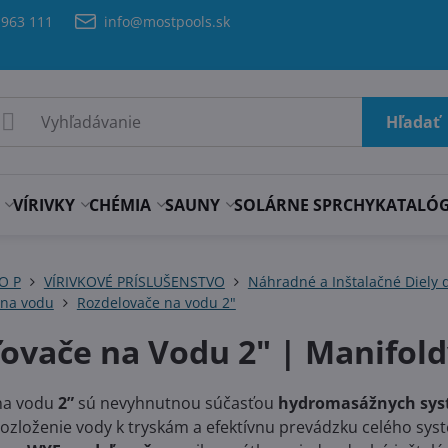
 963 111
info@mostpools.sk
Hľadať
VÍRIVKY
CHÉMIA
SAUNY
SOLÁRNE SPRCHY
KATALÓ
 O P
VÍRIVKOVÉ PRÍSLUŠENSTVO
Náhradné a Inštalačné Diely d
 na vodu
Rozdelovače na vodu 2"
ovače na Vodu 2" | Manifold
na vodu
2”
sú nevyhnutnou súčasťou
hydromasážnych sy
zloženie vody k tryskám a efektívnu prevádzku celého sys