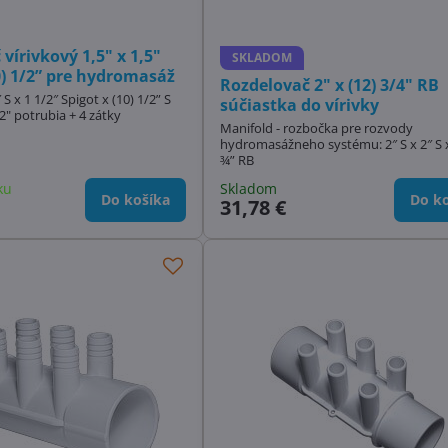
vírivkový 1,5" x 1,5"
SKLADOM
0) 1/2” pre hydromasáž
Rozdelovač 2" x (12) 3/4" RB
S x 1 1/2″ Spigot x (10) 1/2” S
súčiastka do vírivky
2" potrubia + 4 zátky
Manifold - rozbočka pre rozvody
hydromasážneho systému: 2″ S x 2″ S x
¾” RB
ku
Skladom
Do košíka
Do ko
31,78 €