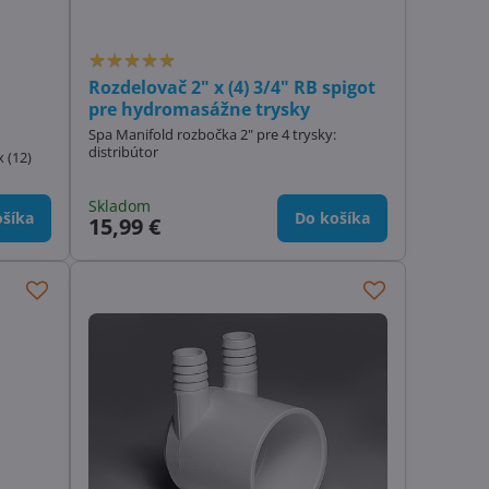
Rozdelovač 2" x (4) 3/4" RB spigot
pre hydromasážne trysky
Spa Manifold rozbočka 2" pre 4 trysky:
distribútor
 (12)
Skladom
šíka
Do košíka
15,99 €