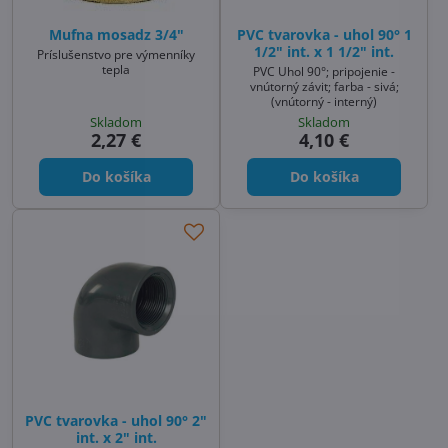
Mufna mosadz 3/4"
PVC tvarovka - uhol 90° 1
1/2" int. x 1 1/2" int.
Príslušenstvo pre výmenníky
tepla
PVC Uhol 90°; pripojenie -
vnútorný závit; farba - sivá;
(vnútorný - interný)
Skladom
Skladom
2,27 €
4,10 €
Do košíka
Do košíka
PVC tvarovka - uhol 90° 2"
int. x 2" int.