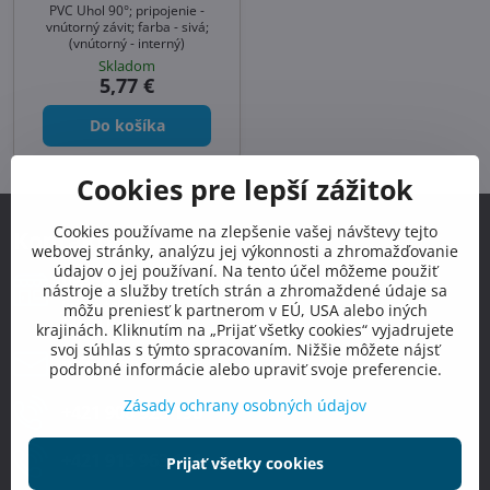
PVC Uhol 90°; pripojenie -
vnútorný závit; farba - sivá;
(vnútorný - interný)
Skladom
5,77 €
Do košíka
Cookies pre lepší zážitok
Cookies používame na zlepšenie vašej návštevy tejto
Kontakty
webovej stránky, analýzu jej výkonnosti a zhromažďovanie
údajov o jej používaní. Na tento účel môžeme použiť
Predajňa MOSTPOOLS
nástroje a služby tretích strán a zhromaždené údaje sa
Južná
trieda
48
môžu preniesť k partnerom v EÚ, USA alebo iných
040 01
Košice
krajinách. Kliknutím na „Prijať všetky cookies“ vyjadrujete
svoj súhlas s týmto spracovaním. Nižšie môžete nájsť
info​@mostpools​.sk
podrobné informácie alebo upraviť svoje preferencie.
Zásady ochrany osobných údajov
+421 908 926 196
+421 915 963 111
Prijať všetky cookies