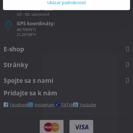
Ukázať podrobnosti
Otváracie hodiny
PO - PIA:
9.00 - 16.30
SO - NE: zatvorené
GPS koordináty:
48,70694°S
21,26198°V
E-shop
Stránky
Spojte sa s nami
Pridajte sa k nám
Facebook
Instagram
TikTok
Youtube