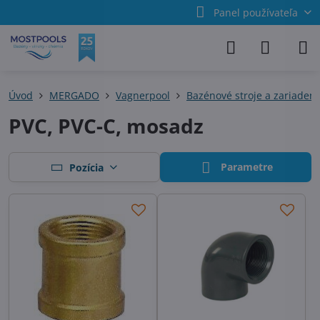
Panel používateľa
Úvod
MERGADO
Vagnerpool
Bazénové stroje a zariadeni
PVC, PVC-C, mosadz
Parametre
Pozícia