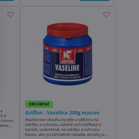
OBĽÚBENÉ
na
Griffon - Vazelína 200g mazivo
ii a
Mazivo bez obsahu kyselín a silikónu na
u kovov,
údržbu a ochranu, odolné voči osifikácii a
tice,
korózii, vodotesné, na údržbu a ochranu
kovov, ako je (záhradné) náradie, skrutky a