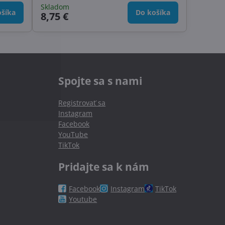
matice.
Skladom
šíka
Do košíka
8,75 €
Spojte sa s nami
Registrovať sa
Instagram
Facebook
YouTube
TikTok
Pridajte sa k nám
Facebook
Instagram
TikTok
Youtube