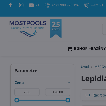
YT
+421 908 926 196
+421 915
E-SHOP
BAZÉNY
Úvod
MERG
Parametre
Lepidl
Cena
Od:
Do:
Radiť p