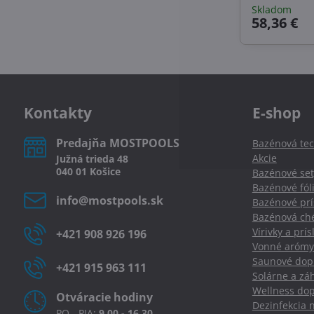
Skladom
58,36 €
Kontakty
E-shop
Predajňa MOSTPOOLS
Bazénová tec
Akcie
Južná
trieda
48
040 01
Košice
Bazénové set
Bazénové fól
info​@mostpools​.sk
Bazénové prí
Bazénová ché
Vírivky a prí
+421 908 926 196
Vonné arómy
Saunové dopl
+421 915 963 111
Solárne a zá
Wellness dop
Otváracie hodiny
Dezinfekcia 
PO - PIA:
9.00 - 16.30