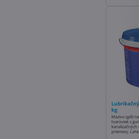
Lubrikačný
kg
Mazivo (gél) n
tvaroviek s gu
kanalizačných
priemery. Ľahk
povrchy. Vhod