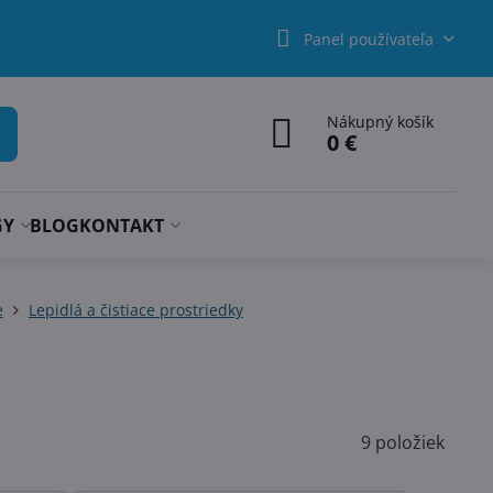
Panel používateľa
Nákupný košík
0 €
GY
BLOG
KONTAKT
e
Lepidlá a čistiace prostriedky
9
položiek