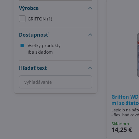
Výrobca
GRIFFON (1)
Dostupnosť
Všetky produkty
Iba skladom
Hľadať text
Prehľadať
výsledky
filtra
Griffon WD
fulltextom
ml so štetc
Lepidlo na báz
- flexi hadicov
Skladom
14,25 €