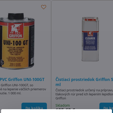
 PVC Griffon UNI-100GT
Čistiaci prostriedok Griffon 
ml
 Griffon UNI-100GT, so
é na lepenie väčších priemerov
Čistiaci prostriedok určený na príprav
utie. 1 000 ml.
tlakových rúr pred ich lepením lepidl
Griffon
Skladom
Do košíka
Do ko
125,63 €