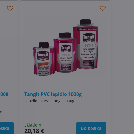
5000
Tangit PVC lepidlo 1000g
Lepidlo na PVC Tangit 1000g
u
om
Skladom
šíka
Do košíka
20,18 €