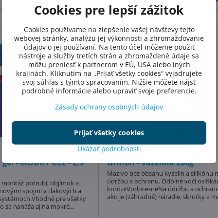
Cookies pre lepší zážitok
Cookies používame na zlepšenie vašej návštevy tejto
webovej stránky, analýzu jej výkonnosti a zhromažďovanie
údajov o jej používaní. Na tento účel môžeme použiť
nástroje a služby tretích strán a zhromaždené údaje sa
môžu preniesť k partnerom v EÚ, USA alebo iných
krajinách. Kliknutím na „Prijať všetky cookies“ vyjadrujete
svoj súhlas s týmto spracovaním. Nižšie môžete nájsť
podrobné informácie alebo upraviť svoje preferencie.
Zásady ochrany osobných údajov
Prijať všetky cookies
Ukázať podrobnosti
 gél - MODRÝ GÉL - 2,5
Griffon - Vazelína 200g
Mazivo bez obsahu kyselín a silikónu 
údržbu a ochranu. Odolné voči osifikác
a montáž potrubí, objímok a
koróziiVodotesnéNa údržbu a ochran
movými spojmi v tlakových a
ako je (záhradné) náradie, skrutky a ma
 systémoch.Vhodné pre všetky
závesy batéri
o sa nanáša aj na mokré
ný na