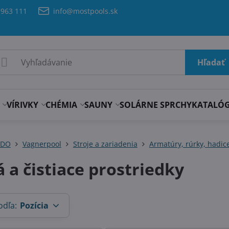
 963 111
info@mostpools.sk
Hľadať
VÍRIVKY
CHÉMIA
SAUNY
SOLÁRNE SPRCHY
KATALÓ
ADO
Vagnerpool
Stroje a zariadenia
Armatúry, rúrky, hadic
á a čistiace prostriedky
odľa:
Pozícia