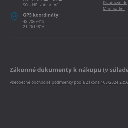
Dizajnové d
SO - NE: zatvorené
Minimarket
GPS koordináty:
48,70694°S
21,26198°V
Zákonné dokumenty k nákupu (v súlade s
Všeobecné obchodné podmienky podľa Zákona 108/2024 Z.z.