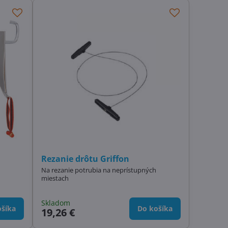
Rezanie drôtu Griffon
Na rezanie potrubia na neprístupných
miestach
Skladom
šíka
Do košíka
19,26 €