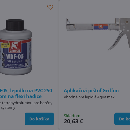
F05, lepidlo na PVC 250
Aplikačná pištoľ Griffon
om na flexi hadice
Vhodné pre lepidlá Aqua max
e tetrahydrofuránu pre bazény
é systémy
Skladom
Do košíka
Do ko
20,63 €