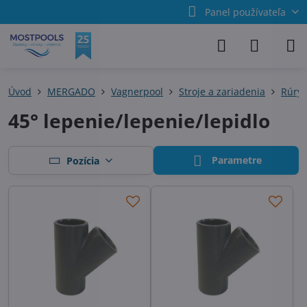
Panel používateľa
Úvod
MERGADO
Vagnerpool
Stroje a zariadenia
Rúry,
45° lepenie/lepenie/lepidlo
Parametre
Pozícia