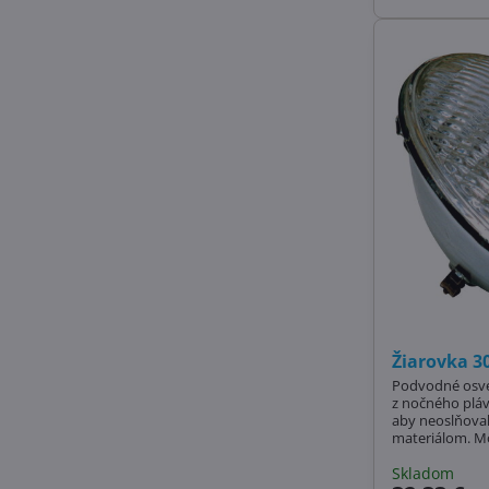
Žiarovka 3
Podvodné osvet
z nočného pláv
aby neoslňoval
materiálom. M
diódové
Skladom