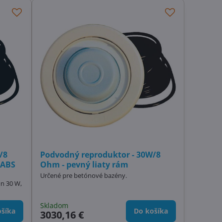
/8
Podvodný reproduktor - 30W/8
 ABS
Ohm - pevný liaty rám
Určené pre betónové bazény.
on 30 W,
Skladom
šíka
Do košíka
3030,16 €