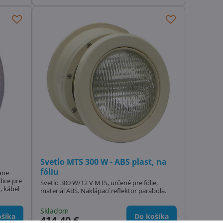
Svetlo MTS 300 W - ABS plast, na
fóliu
ane
dice pre
Svetlo 300 W/12 V MTS, určené pre fólie,
, kábel
materiál ABS. Naklápací reflektor parabola.
Skladom
šíka
Do košíka
414,40 €