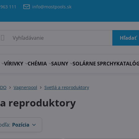
 963 111
info@mostpools.sk
Hľadať
VÍRIVKY
CHÉMIA
SAUNY
SOLÁRNE SPRCHY
KATALÓ
ADO
Vagnerpool
Svetlá a reproduktory
 a reproduktory
odľa:
Pozícia