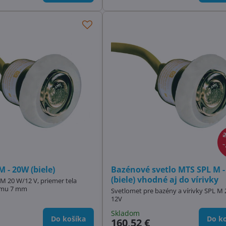
2
M - 20W (biele)
Bazénové svetlo MTS SPL M 
(biele) vhodné aj do vírivky
M 20 W/12 V, priemer tela
rámu 7 mm
Svetlomet pre bazény a vírivky SPL M 
12V
Skladom
Do košíka
Do ko
160,52 €