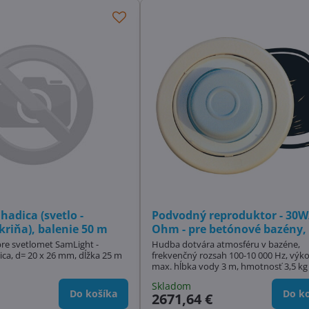
hadica (svetlo -
Podvodný reproduktor - 30W
kriňa), balenie 50 m
Ohm - pre betónové bazény,
pre svetlomet SamLight -
Hudba dotvára atmosféru v bazéne,
ica, d= 20 x 26 mm, dĺžka 25 m
frekvenčný rozsah 100-10 000 Hz, výk
max. hĺbka vody 3 m, hmotnosť 3,5 kg
Skladom
Do košíka
Do ko
2671,64 €