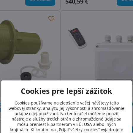
540,59 €
Cookies pre lepší zážitok
Cookies používame na zlepšenie vašej návštevy tejto
ez stenu bazéna pre
Diaľkové ovládanie + ovláda
webovej stránky, analýzu jej výkonnosti a zhromažďovanie
III, 150MM
svetlá Spectravision
údajov o jej používaní. Na tento účel môžeme použiť
pre podvodné osvetlenie SPL III
Príslušenstvo pre svetlá Spectravision
nástroje a služby tretích strán a zhromaždené údaje sa
 stenu bazéna, dĺžka 150 mm
môžu preniesť k partnerom v EÚ, USA alebo iných
krajinách. Kliknutím na „Prijať všetky cookies“ vyjadrujete
Skladom
Do košíka
Do ko