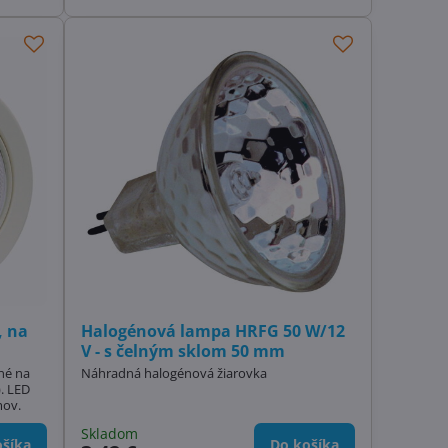
, na
Halogénová lampa HRFG 50 W/12
V - s čelným sklom 50 mm
né na
Náhradná halogénová žiarovka
). LED
mov.
Skladom
šíka
Do košíka