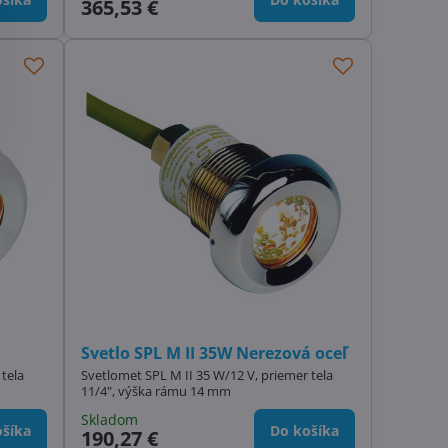
365,53 €
Svetlo SPL M II 35W Nerezová oceľ
tela
Svetlomet SPL M II 35 W/12 V, priemer tela
11/4", výška rámu 14 mm
Skladom
šíka
Do košíka
190,27 €