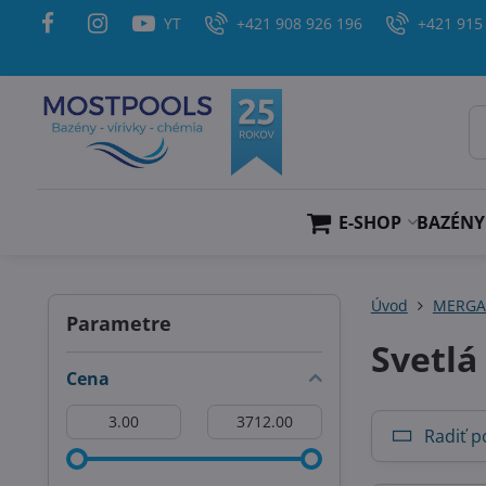
YT
+421 908 926 196
+421 915
E-SHOP
BAZÉNY
Úvod
MERG
Parametre
Svetlá
Cena
Od:
Do:
Radiť p