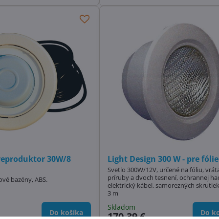
reproduktor 30W/8
Light Design 300 W - pre fólie
Svetlo 300W/12V, určené na fóliu, vrát
príruby a dvoch tesnení, ochrannej ha
iové bazény, ABS.
elektrický kábel, samorezných skrutiek
3 m
Skladom
Do košíka
Do ko
170,39 €