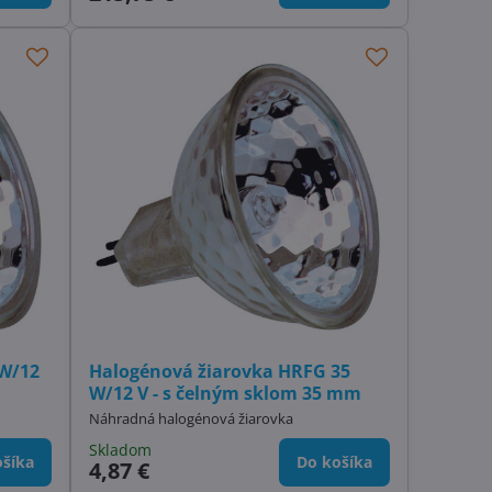
W/12
Halogénová žiarovka HRFG 35
W/12 V - s čelným sklom 35 mm
Náhradná halogénová žiarovka
Skladom
šíka
Do košíka
4,87 €