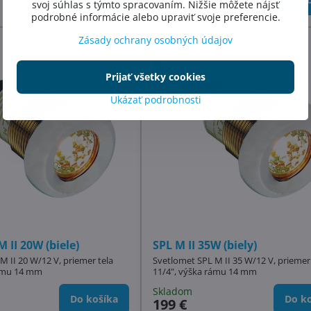
219,18 €
svoj súhlas s týmto spracovaním. Nižšie môžete nájsť
podrobné informácie alebo upraviť svoje preferencie.
Zásady ochrany osobných údajov
Prijať všetky cookies
Ukázať podrobnosti
M II 20W (biele)
SPL M II 35W (biely)
M II 20 W/12 V, priemer tela
Svetlomet SPL M II 35 W/12 V, priemer 
rámu 14 mm
11/4", výška rámu 14 mm
Skladom
Do košíka
Do ko
199 €