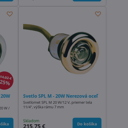
14,02 €
25%
- 20W
Svetlo SPL M - 20W Nerezová oceľ
Svetlomet SPL M 20 W/12 V, priemer tela
11/4", výška rámu 7 mm
20 W /
Skladom
šíka
Do košíka
215,75 €