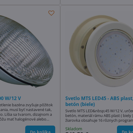
00 W/12 V
Svetlo MTS LED45 - ABS plast
betón (biele)
lenie bazéna zvyšuje pôžitok
ania, musí byť nastavené tak,
Svetlo MTS LED&nbsp;45 W/12 V, urče
o. Líšia sa tvarom, dizajnom a
betón, materiál rámu ABS plast ( biely 
ôžu mať halogénové alebo
žiarovka obsahuje 16 rôznych progra
Skladom
Do košíka
Do ko