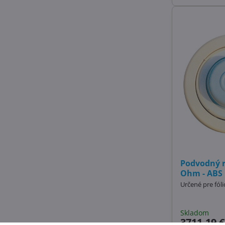
Podvodný 
Ohm - ABS
Určené pre fól
Skladom
3711,19 €