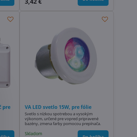
3,42 €
č pre
VA LED svetlo 15W, pre fólie
Svetlo s nízkou spotrebou a vysokým
výkonom, určené pre vopred pripravené
bazény, zmena farby pomocou prepínača.
Skladom
šíka
Do košíka