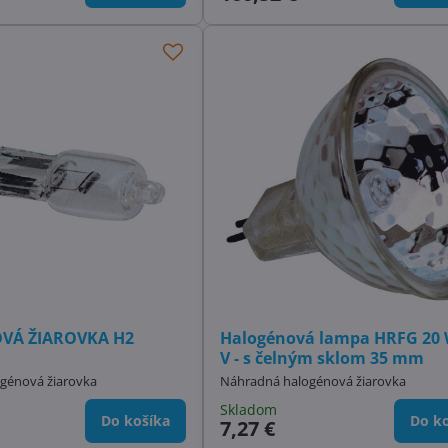
VÁ ŽIAROVKA H2
Halogénová lampa HRFG 20 
V - s čelným sklom 35 mm
génová žiarovka
Náhradná halogénová žiarovka
Skladom
Do košíka
Do ko
7,27 €