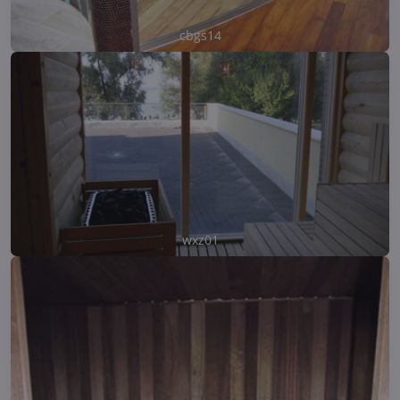
cbgs14
wxz01