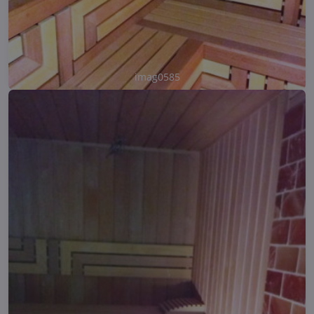
imag0585