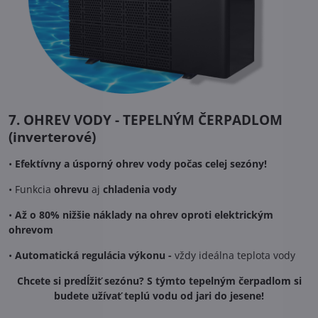
7. OHREV VODY - TEPELNÝM ČERPADLOM
(inverterové)
•
Efektívny a úsporný ohrev vody počas celej sezóny!
• Funkcia
ohrevu
aj
chladenia vody
•
Až o 80% nižšie náklady na ohrev oproti elektrickým
ohrevom
•
Automatická regulácia výkonu -
vždy ideálna teplota vody
Chcete si predĺžiť sezónu? S týmto tepelným čerpadlom si
budete užívať teplú vodu od jari do jesene!