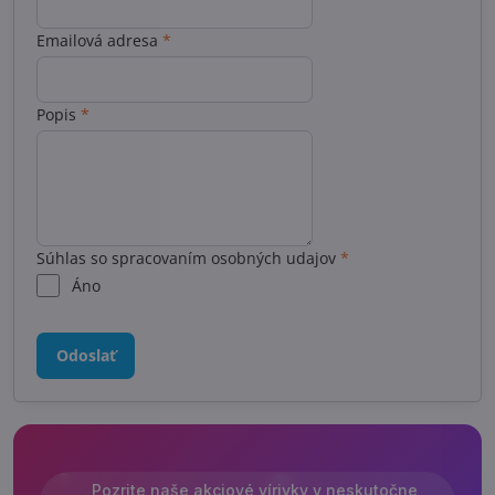
Emailová adresa
*
Popis
*
Súhlas so spracovaním osobných udajov
*
Áno
Odoslať
Pozrite naše akciové vírivky v neskutočne