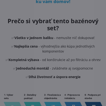
ku vám domov!
Prečo si vybrať tento bazénový
set?
✅
Všetko v jednom balíku
- nemusíte nič dokupovať
✅
Najlepšia cena
- výhodnejšia ako kúpa jednotlivých
komponentov
✅
Kompletná výbava
- od konštrukcie až po filtráciu a ohrev
✅
Jednoduchá montáž
- zvládnete aj svojpomocne
✅
Dlhá životnosť a úspora energie