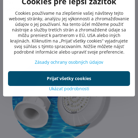
Cookies pre lepší zážitok
•
Odolná voči UV žiareniu, chlóru a chemikáliám a
mechanickému poškodeniu
Cookies používame na zlepšenie vašej návštevy tejto
webovej stránky, analýzu jej výkonnosti a zhromažďovanie
•
Dlhá Životnosť a jednoduchá údržba
údajov o jej používaní. Na tento účel môžeme použiť
nástroje a služby tretích strán a zhromaždené údaje sa
•
Široká škála farieb a vzorov na výber
môžu preniesť k partnerom v EÚ, USA alebo iných
krajinách. Kliknutím na „Prijať všetky cookies“ vyjadrujete
•
Montážne lišty pre inštaláciu fólie
: Zabezpečujú pevné
svoj súhlas s týmto spracovaním. Nižšie môžete nájsť
uchytenie fólie, zabraňujú posunutiu a predlžujú jej životnosť
podrobné informácie alebo upraviť svoje preferencie.
Zásady ochrany osobných údajov
Prijať všetky cookies
Ukázať podrobnosti