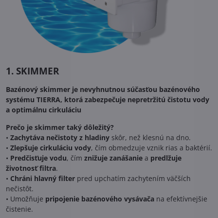
1. SKIMMER
Bazénový skimmer je nevyhnutnou súčasťou bazénového
systému TIERRA, ktorá zabezpečuje nepretržitú čistotu vody
a optimálnu cirkuláciu
Prečo je skimmer taký dôležitý?
•
Zachytáva nečistoty z hladiny
skôr, než klesnú na dno.
•
Zlepšuje cirkuláciu vody
, čím obmedzuje vznik rias a baktérií.
•
Predčisťuje vodu
, čím
znižuje zanášanie
a
predlžuje
životnosť filtra
.
•
Chráni hlavný filter
pred upchatím zachytením väčších
nečistôt.
• Umožňuje
pripojenie bazénového vysávača
na efektívnejšie
čistenie.