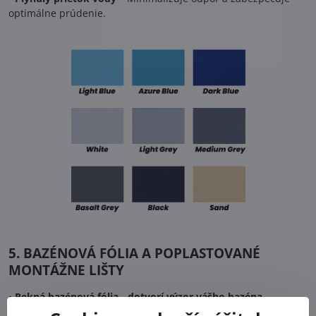
optimálne prúdenie.
5. BAZÉNOVÁ FÓLIA A POPLASTOVANÉ
MONTÁŽNE LIŠTY
•
Pekná bazénová fólia - dotvorí výzor vášho bazéna