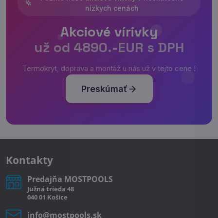
nízkych cenách
Akciové vírivky
už od 4890.-EUR s DPH
Termokryt, doprava a montáž u nás už v tejto cene !
Preskúmať
Kontakty
Predajňa MOSTPOOLS
Južná
trieda
48
040 01
Košice
info​@mostpools​.sk