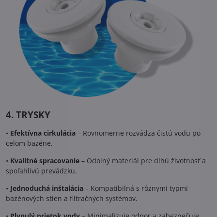
4. TRYSKY
•
Efektívna cirkulácia
– Rovnomerne rozvádza čistú vodu po
celom bazéne.
•
Kvalitné spracovanie
– Odolný materiál pre dlhú životnosť a
spoľahlivú prevádzku.
•
Jednoduchá inštalácia
– Kompatibilná s rôznymi typmi
bazénových stien a filtračných systémov.
•
Plynulý prietok vody
– Minimalizuje odpor a zabezpečuje