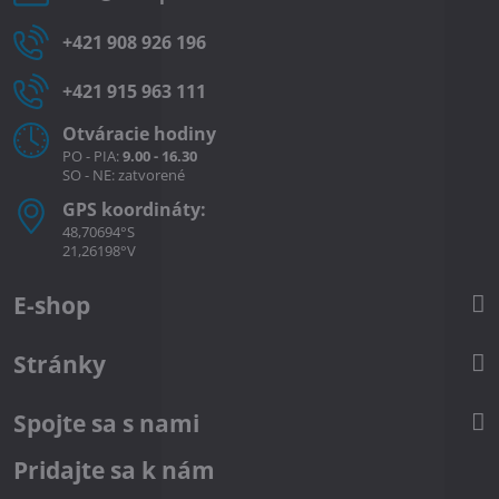
+421 908 926 196
+421 915 963 111
Otváracie hodiny
PO - PIA:
9.00 - 16.30
SO - NE: zatvorené
GPS koordináty:
48,70694°S
21,26198°V
E-shop
Stránky
Spojte sa s nami
Pridajte sa k nám