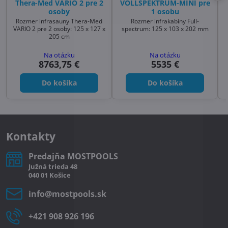
Thera-Med VARIO 2 pre 2
VOLLSPEKTRUM-MINI pre
osoby
1 osobu
Rozmer infrasauny Thera-Med
Rozmer infrakabíny Full-
VARIO 2 pre 2 osoby: 125 x 127 x
spectrum: 125 x 103 x 202 mm
205 cm
Na otázku
Na otázku
8763,75 €
5535 €
Do košíka
Do košíka
Kontakty
Predajňa MOSTPOOLS
Južná
trieda
48
040 01
Košice
info​@mostpools​.sk
+421 908 926 196