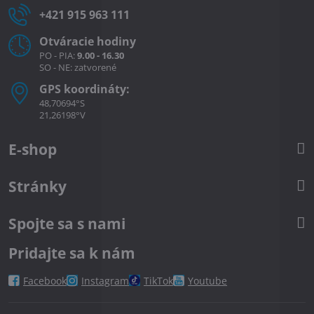
+421 915 963 111
Otváracie hodiny
PO - PIA:
9.00 - 16.30
SO - NE: zatvorené
GPS koordináty:
48,70694°S
21,26198°V
E-shop
Stránky
Spojte sa s nami
Pridajte sa k nám
Facebook
Instagram
TikTok
Youtube