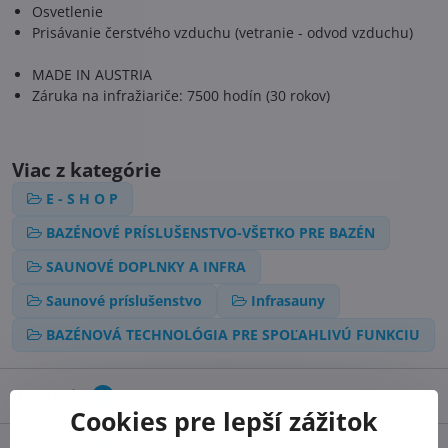
Osvetlenie
Prisávanie čerstvého vzduchu (vetranie - odvod vzduchu)
MADE IN AUSTRIA
Záruka na infražiariče: 7500 hodín (30 rokov)
Viac z kategórie
E - S H O P
BAZÉNOVÉ PRÍSLUŠENSTVO-VŠETKO PRE BAZÉN
SAUNOVÉ DOPLNKY A INFRA
Saunové príslušenstvo
Infrasauny
BAZÉNOVÁ TECHNOLÓGIA PRE SPOĽAHLIVÚ FUNKCIU
Recenzie
0
Cookies pre lepší zážitok