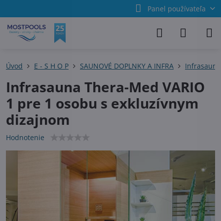
Panel používateľa
Úvod
E - S H O P
SAUNOVÉ DOPLNKY A INFRA
Infrasauny
Infrasauna Thera-Med VARIO
1 pre 1 osobu s exkluzívnym
dizajnom
Hodnotenie