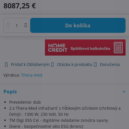
8087,25 €
Do košíka
Pridať k Obľúbeným
Otázka k produktu
Doručenia
Výrobca:
Thera-med
Popis
Prevedenie: dub
2 x Thera-Med infražiarič s hĺbkovým účinkom (chrbtový a
čelný) - 1300 W, 230 Volt, 50 Hz
TM Digi 055 Cxi - digitálne ovládanie zvnútra sauny
Dvere - bezpečnostné sklo ESG (bronz)