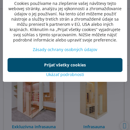
Diskusia
0
Cookies používame na zlepšenie vašej návštevy tejto
webovej stránky, analýzu jej výkonnosti a zhromažďovanie
údajov o jej používaní. Na tento účel môžeme použiť
nástroje a služby tretích strán a zhromaždené údaje sa
Facebook
Twitter
Bluesky
Pinterest
Reddit
LinkedIn
WhatsApp
E-
môžu preniesť k partnerom v EÚ, USA alebo iných
mail
krajinách. Kliknutím na „Prijať všetky cookies“ vyjadrujete
svoj súhlas s týmto spracovaním. Nižšie môžete nájsť
Predchádzajúci
Nasledujúci produkt
podrobné informácie alebo upraviť svoje preferencie.
produkt
Zásady ochrany osobných údajov
Alternatívne produkty
Prijať všetky cookies
Ukázať podrobnosti
Exkluzívna infrasauna
Infrasauna