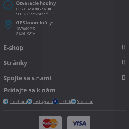
Otváracie hodiny
PO - PIA:
9.00 - 16.30
SO - NE: zatvorené
GPS koordináty:
48,70694°S
21,26198°V
E-shop
Stránky
Spojte sa s nami
Pridajte sa k nám
Facebook
Instagram
TikTok
Youtube