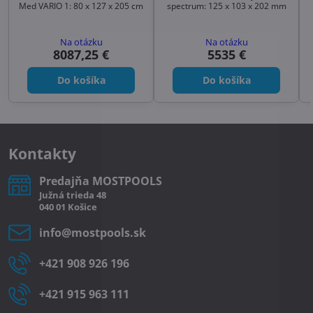
Med VARIO 1: 80 x 127 x 205 cm
spectrum: 125 x 103 x 202 mm
Na otázku
Na otázku
8087,25 €
5535 €
Do košíka
Do košíka
Kontakty
Predajňa MOSTPOOLS
Južná
trieda
48
040 01
Košice
info​@mostpools​.sk
+421 908 926 196
+421 915 963 111