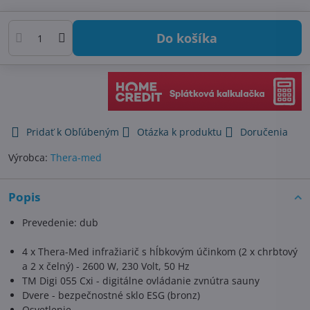
Do košíka
Pridať k Obľúbeným
Otázka k produktu
Doručenia
Výrobca:
Thera-med
Popis
Prevedenie: dub
4 x Thera-Med infražiarič s hĺbkovým účinkom (2 x chrbtový
a 2 x čelný) - 2600 W, 230 Volt, 50 Hz
TM Digi 055 Cxi - digitálne ovládanie zvnútra sauny
Dvere - bezpečnostné sklo ESG (bronz)
Osvetlenie