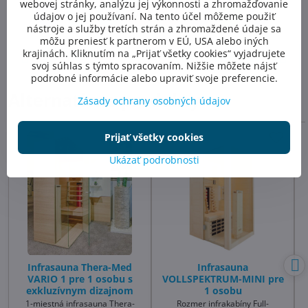
webovej stránky, analýzu jej výkonnosti a zhromažďovanie
údajov o jej používaní. Na tento účel môžeme použiť
Facebook
Twitter
Bluesky
Pinterest
Reddit
LinkedIn
WhatsApp
E-
mail
nástroje a služby tretích strán a zhromaždené údaje sa
môžu preniesť k partnerom v EÚ, USA alebo iných
Predchádzajúci
krajinách. Kliknutím na „Prijať všetky cookies“ vyjadrujete
Nasledujúci produkt
produkt
svoj súhlas s týmto spracovaním. Nižšie môžete nájsť
podrobné informácie alebo upraviť svoje preferencie.
Alternatívne produkty
Zásady ochrany osobných údajov
Prijať všetky cookies
Ukázať podrobnosti
Infrasauna Thera-Med
Infrasauna
VARIO 1 pre 1 osobu s
VOLLSPEKTRUM-MINI pre
exkluzívnym dizajnom
1 osobu
1-miestná infrasauna Thera-
Rozmer infrakabíny Full-