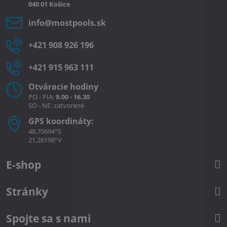
040 01
Košice
info​@mostpools​.sk
+421 908 926 196
+421 915 963 111
Otváracie hodiny
PO - PIA:
9.00 - 16.30
SO - NE: zatvorené
GPS koordináty:
48,70694°S
21,26198°V
E-shop
Stránky
Spojte sa s nami