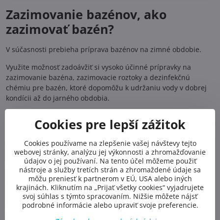
Zazimovanie bazénov, ako
zazimovať bazén?
V súčasnosti prebieha príprava bazénov na zimné obdobie.
Využite možnosť zadoávžiť si vysoko účinné prípravky na
zazimovanie bazéna, zazimovacie roztoky a dezinfekčnú
chémiu pre bazén, ktoré dopomôžu k udržaniu vody v dobrej
kondícii až do jarného obdobia.
Máme na sklade dostatok zazimovacích plavákov pre všetky
Cookies pre lepší zážitok
bazény. Zazimovacie plaváky ktoré sa dajú pospájať do reťaze a
pri prípadnej tvorbe ľadu na hladine vody eliminujú tlak ľadu
Cookies používame na zlepšenie vašej návštevy tejto
na steny bazéna.
webovej stránky, analýzu jej výkonnosti a zhromažďovanie
údajov o jej používaní. Na tento účel môžeme použiť
Pre aké bazény sú zazimovacie plaváky vhodné?
nástroje a služby tretích strán a zhromaždené údaje sa
môžu preniesť k partnerom v EÚ, USA alebo iných
Zazimovacie plaváky odporúčame použiť do všetkých
krajinách. Kliknutím na „Prijať všetky cookies“ vyjadrujete
stavebných konštrukcií bazénov, predovšetkým však
svoj súhlas s týmto spracovaním. Nižšie môžete nájsť
zazimovacie plaváky použite v bazénovch plastových,
podrobné informácie alebo upraviť svoje preferencie.
laminátových, keramických, v bazénoch s plechovou stenou,