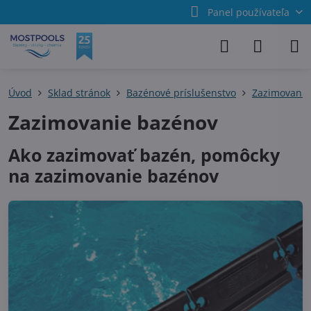
Panel používateľa
Úvod
Sklad stránok
Bazénové príslušenstvo
Zazimovanie
Zazimovanie bazénov
Ako zazimovať bazén, pomôcky
na zazimovanie bazénov