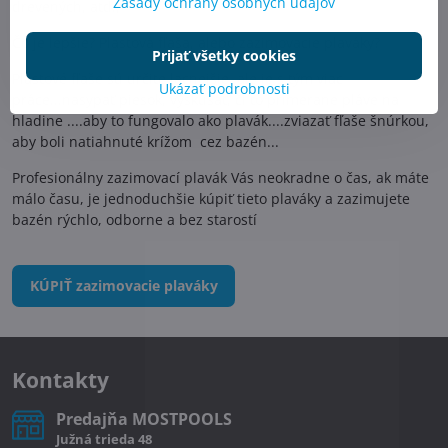
Zásady ochrany osobných údajov
drevených, atd.,
Čo je lepšie? Plastová fľaša, alebo zazimovacie plaváky?
Prijať všetky cookies
Plastové fľaše sú určite lacnejšie, ale je s tým viac
Ukázať podrobnosti
práce...nasypať piesok, vyskúšať, či to primerane pláve na
hladine ....aby to fungovalo ako plavák....zviazať fľaše šnúrkou,
aby boli natiahnuté krížom cez bazén...
Profesionálny zazimovací plavák Vás neokradne o čas, ak máte
málo času, je jednoduchšie kúpiť tieto plaváky a zazimujete
bazén rýchlo, odborne a bez starostí
KÚPIŤ zazimovacie plaváky
Kontakty
Predajňa MOSTPOOLS
Južná
trieda
48