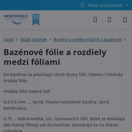
Panel používateľa
Úvod
Sklad stránok
Bazény a všetko možné k bazénom
B
Bazénové fólie a rozdiely
medzi fóliami
Do bazénov sa používajú rôzne druhy fólií. hlavne z hľadiska
hrúbky fólie.
Hrúbka fólie zvykne byť:
0,4-0,6 mm .... lacné, hlavne nadzemné bazény, lacná
konštrukcia
0,75 ... dobrá kvalita, tzv., španovacích fólií, ktoré sa dodávajú
ako hotový fóliový vak do bazénov. Nezvárajú sa na mieste
inštalácie