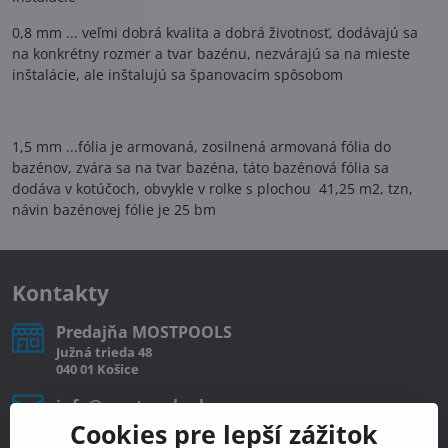
0,8 mm ... veľmi dobrá kvalita a dobrá životnosť, dodávajú sa
na konkrétny rozmer a tvar bazénu, nezvárajú sa na mieste
inštalácie, ale inštalujú sa španovacím spôsobom
1,5 mm ...fólia je armovaná, zosilnená armovaná fólia do
bazénov, zvára sa na tvar bazéna, táto bazénová fólia sa
dodáva v kotúčoch, obvykle v rolke s plochou 41,25 m2, tzn,
návin bazénovej fólie je 25 bm
Kontakty
Predajňa MOSTPOOLS
Južná
trieda
48
040 01
Košice
info​@mostpools​.sk
Cookies pre lepší zážitok