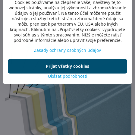
Cookies používame na zlepšenie vašej návštevy tejto
webovej stránky, analýzu jej výkonnosti a zhromažďovanie
údajov o jej používaní. Na tento účel môžeme použiť
nástroje a služby tretích strán a zhromaždené údaje sa
môžu preniesť k partnerom v EÚ, USA alebo iných
Keramická štruktúra bazéna:
krajinách. Kliknutím na „Prijať všetky cookies“ vyjadrujete
svoj súhlas s týmto spracovaním. Nižšie môžete nájsť
podrobné informácie alebo upraviť svoje preferencie.
Zásady ochrany osobných údajov
Prijať všetky cookies
Ukázať podrobnosti