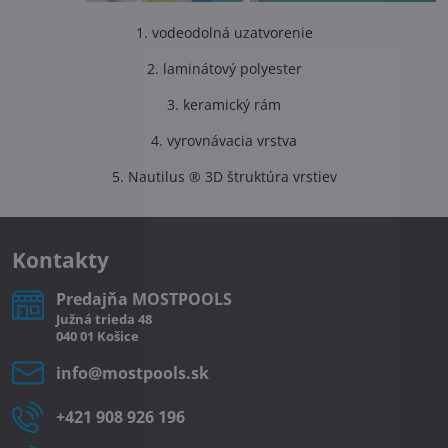
1. vodeodolná uzatvorenie
2. laminátový polyester
3. keramický rám
4. vyrovnávacia vrstva
5. Nautilus ® 3D štruktúra vrstiev
Kontakty
Predajňa MOSTPOOLS
Južná
trieda
48
040 01
Košice
info​@mostpools​.sk
+421 908 926 196