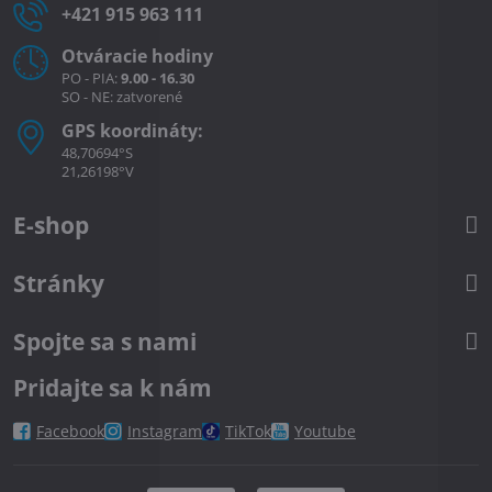
+421 915 963 111
Otváracie hodiny
PO - PIA:
9.00 - 16.30
SO - NE: zatvorené
GPS koordináty:
48,70694°S
21,26198°V
E-shop
Stránky
Spojte sa s nami
Pridajte sa k nám
Facebook
Instagram
TikTok
Youtube