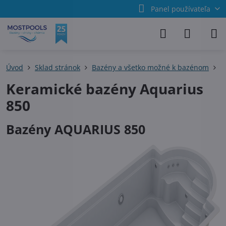
Panel používateľa
Úvod
Sklad stránok
Bazény a všetko možné k bazénom
K
Keramické bazény Aquarius
850
Bazény AQUARIUS 850