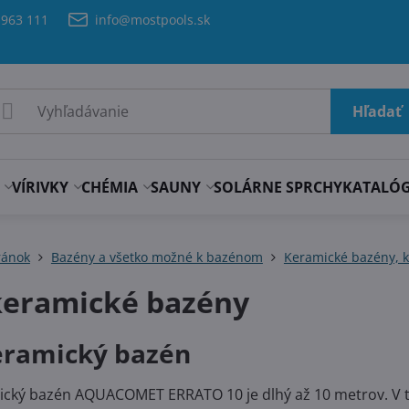
 963 111
info@mostpools.sk
Hľadať
VÍRIVKY
CHÉMIA
SAUNY
SOLÁRNE SPRCHY
KATALÓ
ránok
Bazény a všetko možné k bazénom
Keramické bazény, 
keramické bazény
eramický bazén
ický bazén AQUACOMET ERRATO 10 je dlhý až 10 metrov. V 