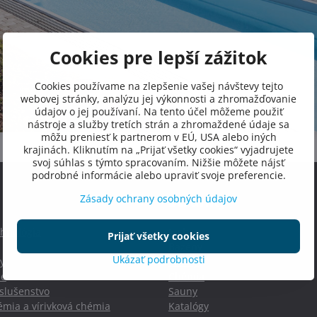
Cookies pre lepší zážitok
Cookies používame na zlepšenie vašej návštevy tejto
webovej stránky, analýzu jej výkonnosti a zhromažďovanie
údajov o jej používaní. Na tento účel môžeme použiť
nástroje a služby tretích strán a zhromaždené údaje sa
môžu preniesť k partnerom v EÚ, USA alebo iných
krajinách. Kliknutím na „Prijať všetky cookies“ vyjadrujete
svoj súhlas s týmto spracovaním. Nižšie môžete nájsť
podrobné informácie alebo upraviť svoje preferencie.
Stránky
Zásady ochrany osobných údajov
hnológia
E-shop
Prijať všetky cookies
Bazény
Ukázať podrobnosti
y
Vírivky
ie
Chémia
slušenstvo
Sauny
mia a vírivková chémia
Katalógy