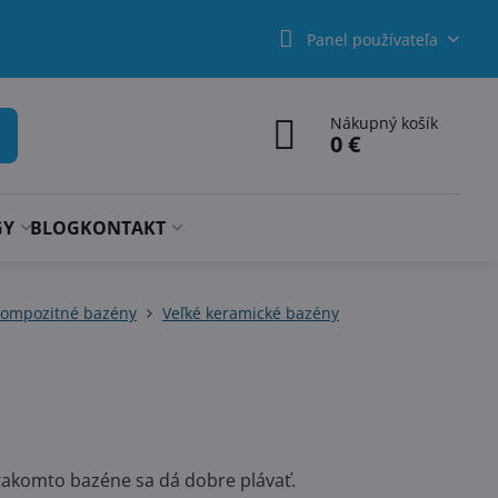
Panel používateľa
Nákupný košík
0 €
GY
BLOG
KONTAKT
kompozitné bazény
Veľké keramické bazény
takomto bazéne sa dá dobre plávať.