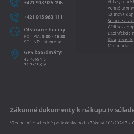
Vírivky a prí
+421 908 926 196
Vonné arómy
Saunové dopl
+421 915 963 111
Solárne a zá
Wellness dop
Otváracie hodiny
Dezinfekcia 
PO - PIA:
9.00 - 16.30
Dizajnové d
SO - NE: zatvorené
Minimarket
GPS koordináty:
48,70694°S
21,26198°V
Zákonné dokumenty k nákupu (v súlade s
Všeobecné obchodné podmienky podľa Zákona 108/2024 Z.z.