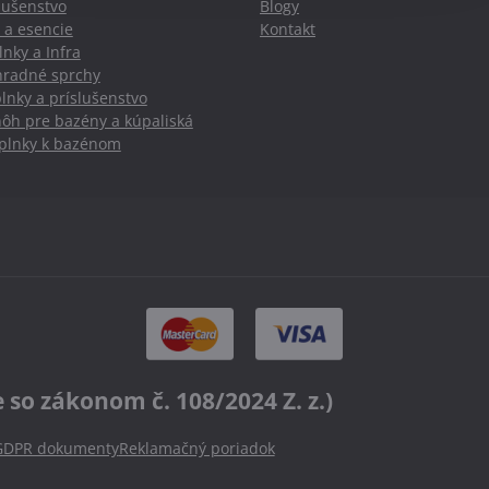
slušenstvo
Blogy
 a esencie
Kontakt
nky a Infra
hradné sprchy
lnky a príslušenstvo
nôh pre bazény a kúpaliská
oplnky k bazénom
o zákonom č. 108/2024 Z. z.)
GDPR dokumenty
Reklamačný poriadok