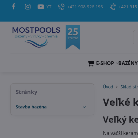
YT
+421 908 926 196
+421 915
E-SHOP
BAZÉNY
Úvod
Sklad st
Stránky
Veľké 
Stavba bazéna
Veľký k
Najväčší keram