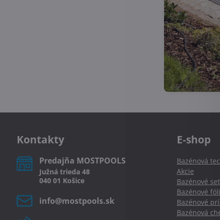
Kontakty
E-shop
Predajňa MOSTPOOLS
Bazénová tec
Akcie
Južná
trieda
48
040 01
Košice
Bazénové set
Bazénové fól
info​@mostpools​.sk
Bazénové prí
Bazénová ché