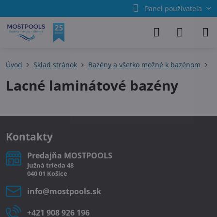
Panel používateľa
Úvod
Sklad stránok
Bazény a všetko možné k bazénom
L
Lacné laminátové bazény
Kontakty
Predajňa MOSTPOOLS
Južná
trieda
48
040 01
Košice
info​@mostpools​.sk
+421 908 926 196