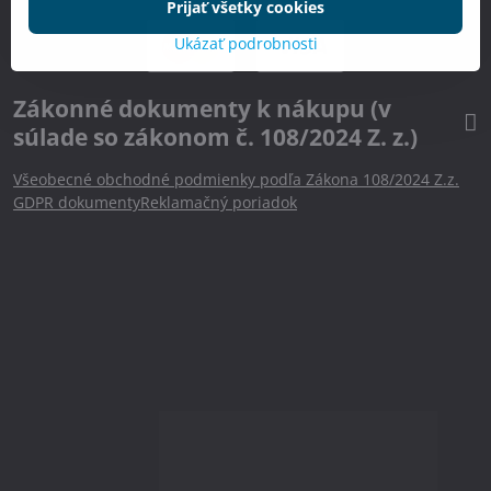
Prijať všetky cookies
Ukázať podrobnosti
Zákonné dokumenty k nákupu (v
súlade so zákonom č. 108/2024 Z. z.)
Všeobecné obchodné podmienky podľa Zákona 108/2024 Z.z.
GDPR dokumenty
Reklamačný poriadok