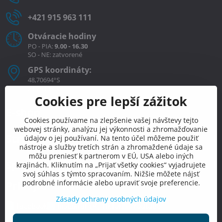
+421 915 963 111
Otváracie hodiny
PO - PIA:
9.00 - 16.30
SO - NE: zatvorené
GPS koordináty:
48,70694°S
21,26198°V
Cookies pre lepší zážitok
E-shop
Cookies používame na zlepšenie vašej návštevy tejto
webovej stránky, analýzu jej výkonnosti a zhromažďovanie
Stránky
údajov o jej používaní. Na tento účel môžeme použiť
nástroje a služby tretích strán a zhromaždené údaje sa
môžu preniesť k partnerom v EÚ, USA alebo iných
Spojte sa s nami
krajinách. Kliknutím na „Prijať všetky cookies“ vyjadrujete
svoj súhlas s týmto spracovaním. Nižšie môžete nájsť
podrobné informácie alebo upraviť svoje preferencie.
Pridajte sa k nám
Zásady ochrany osobných údajov
Facebook
Instagram
TikTok
Youtube