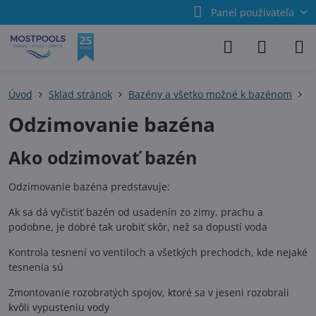
Panel používateľa
Úvod
Sklad stránok
Bazény a všetko možné k bazénom
R
Odzimovanie bazéna
Ako odzimovať bazén
Odzimovanie bazéna predstavuje:
Ak sa dá vyčistiť bazén od usadenín zo zimy, prachu a
podobne, je dobré tak urobiť skôr, než sa dopustí voda
Kontrola tesnení vo ventiloch a všetkých prechodch, kde nejaké
tesnenia sú
Zmontovanie rozobratých spojov, ktoré sa v jeseni rozobrali
kvôli vypusteniu vody