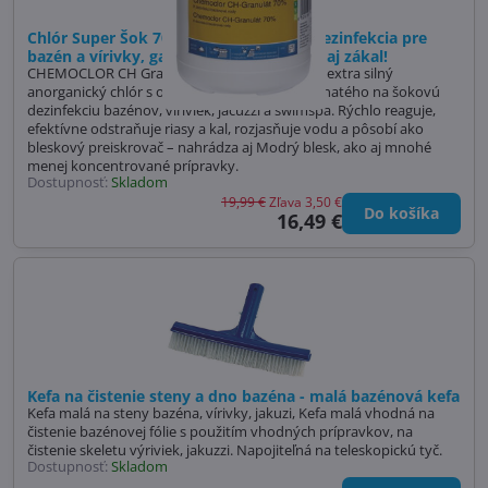
Chlór Super Šok 70 %,1 kg – blesková dezinfekcia pre
bazén a vírivky, garantovane zničí riasy aj zákal!
CHEMOCLOR CH Granulát (Chlór Super Šok) – extra silný
anorganický chlór s obsahom chlórnanu vápenatého na šokovú
dezinfekciu bazénov, víriviek, jacuzzi a swimspa. Rýchlo reaguje,
efektívne odstraňuje riasy a kal, rozjasňuje vodu a pôsobí ako
bleskový preiskrovač – nahrádza aj Modrý blesk, ako aj mnohé
menej koncentrované prípravky.
Dostupnosť:
Skladom
19,99 €
Zľava 3,50 €
Do košíka
16,49 €
Kefa na čistenie steny a dno bazéna - malá bazénová kefa
Kefa malá na steny bazéna, vírivky, jakuzi, Kefa malá vhodná na
čistenie bazénovej fólie s použitím vhodných prípravkov, na
čistenie skeletu výriviek, jakuzzi. Napojiteľná na teleskopickú tyč.
Dostupnosť:
Skladom