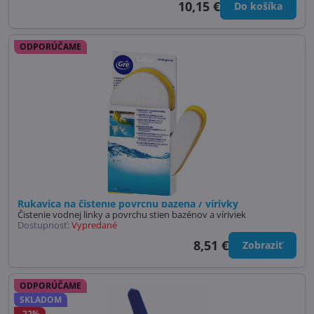
10,15 €
Do košíka
ODPORÚČAME
Rukavica na čistenie povrchu bazéna / vírivky
Čistenie vodnej linky a povrchu stien bazénov a víriviek
Dostupnosť:
Vypredané
8,51 €
Zobraziť
ODPORÚČAME
SKLADOM
-22%