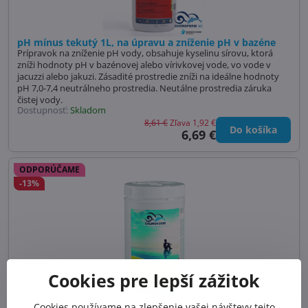
pH mínus tekutý 1L, na úpravu a zníženie pH v bazéne
Prípravok na zníženie pH vody, obsahuje kyselinu sírovu, ktorá
zníži hodnoty pH v bazénovej alebo vírivkovej vode, vo vode v
jacuzzi alebo jakuzi. Zásadité prostredie zníži na ideálne hodnoty
pH 7,0-7,4 neutrálneho prostredia. Neutálne prostredia záruka
čistej vody.
Dostupnosť:
Skladom
8,61 €
Zľava 1,92 €
Do košíka
6,69 €
ODPORÚČAME
-13%
Cookies pre lepší zážitok
Cookies používame na zlepšenie vašej návštevy tejto