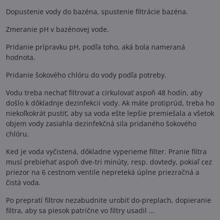
Dopustenie vody do bazéna, spustenie filtrácie bazéna.
Zmeranie pH v bazénovej vode.
Pridanie prípravku pH, podľa toho, aká bola nameraná
hodnota.
Pridanie šokového chlóru do vody podľa potreby.
Vodu treba nechať filtrovať a cirkulovať aspoň 48 hodín, aby
došlo k dôkladnje dezinfekcii vody. Ak máte protiprúd, treba ho
niekoľkokrát pustiť, aby sa voda ešte lepšie premiešala a všetok
objem vody zasiahla dezinfekčná sila pridaného šokového
chlóru.
Ked je voda vyčistená, dôkladne vyperieme filter. Pranie filtra
musí prebiehať aspoň dve-tri minúty, resp. dovtedy, pokiaľ cez
priezor na 6 cestnom ventile nepreteká úplne priezračná a
čistá voda.
Po prepratí filtrov nezabudnite urobiť do-preplach, dopieranie
filtra, aby sa piesok patrične vo filtry usadil ...