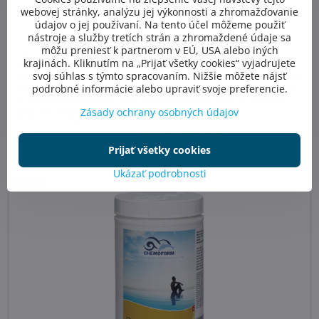
webovej stránky, analýzu jej výkonnosti a zhromažďovanie
Oxi chlor šok granulát 1 kg, na rýchlu a efektívnu
údajov o jej používaní. Na tento účel môžeme použiť
dezinfekciu vody vo vírivkach a bazénoch pre krištáľovo
nástroje a služby tretích strán a zhromaždené údaje sa
čistú vodu
môžu preniesť k partnerom v EÚ, USA alebo iných
Oxi Chlor šok granulát je prostriedok pre bezchlórovú šokovú
krajinách. Kliknutím na „Prijať všetky cookies“ vyjadrujete
dezinfekciu bazénovej vody, alebo vody vo vírivke. Malé množstvo
svoj súhlas s týmto spracovaním. Nižšie môžete nájsť
chlóru sa odbúrava mimoriadne rýchlo vďaka oxidácií. Prípravok je
kompatibilný s kyslíkovými bezcholórovými prípravkami určenými
podrobné informácie alebo upraviť svoje preferencie.
k dezinfekcii bazénovej vody. Pomerne rýchlo sa dá po aplikácii
Zásady ochrany osobných údajov
prípravku kúpať.
Dostupnosť:
Skladom
23,58 €
Zľava 3,18 €
Do košíka
20,40 €
Prijať všetky cookies
Ukázať podrobnosti
-17%