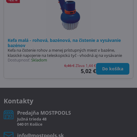
Kefa malá - rohová, bazénová, na čistenie a vysávanie
bazénov
Kefa na čistenie rohov a menej prístupných miest v bazéne,
klasické napojenie na teleskopickú tyč - vhodná aj na vysávanie
Dostupnosť:
Skladom
6,46 €
Zľava 1,44 €
Do košíka
5,02 €
Kontakty
Predajňa MOSTPOOLS
Južná
trieda
48
040 01
Košice
info​@mostpools​.sk