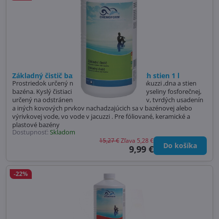
Základný čistič bazénových a vírivkových stien 1 l
Prostriedok určený na čistenie stien víriviek , jakuzzi ,dna a stien
bazéna. Kyslý čistiaci prostriedok s obsahom kyseliny fosforečnej,
určený na odstránenie vápenatých sedimentov, tvrdých usadenín
a iných kovových prvkov nachadzajúcich sa v bazénovej alebo
výrivkovej vode, vo vode v jacuzzi . Pre fóliované, keramické a
plastové bazény
Dostupnosť:
Skladom
15,27 €
Zľava 5,28 €
Do košíka
9,99 €
-22%