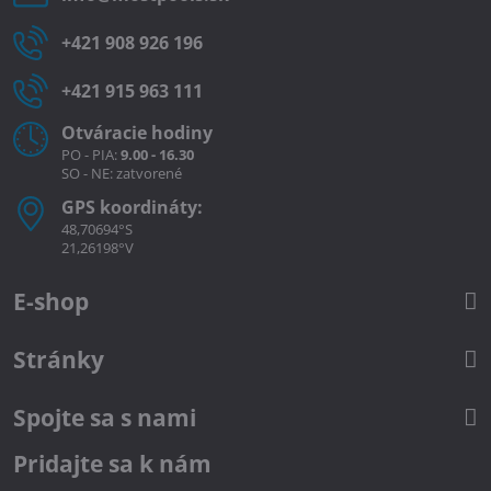
+421 908 926 196
+421 915 963 111
Otváracie hodiny
PO - PIA:
9.00 - 16.30
SO - NE: zatvorené
GPS koordináty:
48,70694°S
21,26198°V
E-shop
Stránky
Spojte sa s nami
Pridajte sa k nám