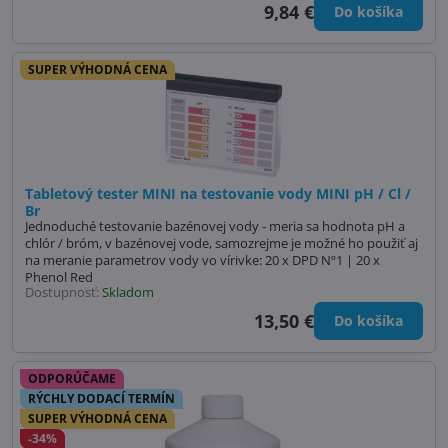
9,84 €
Do košíka
SUPER VÝHODNÁ CENA
Tabletový tester MINI na testovanie vody MINI pH / Cl /
Br
Jednoduché testovanie bazénovej vody - meria sa hodnota pH a
chlór / bróm, v bazénovej vode, samozrejme je možné ho použiť aj
na meranie parametrov vody vo vírivke: 20 x DPD Nº1 | 20 x
Phenol Red
Dostupnosť:
Skladom
13,50 €
Do košíka
ODPORÚČAME
RÝCHLY DODACÍ TERMÍN
SUPER VÝHODNÁ CENA
-34%