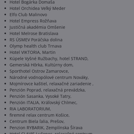
Hotel Bogárka Domaša
Hotel Orchidea Veľký Meder
Elfo Club Malinovo
Hotel Empress Rožňava
Justičná akadémia Omšenie
Hotel Melrose Bratislava
RS ÚSMEV Poráčska dolina
Olymp health club Trnava
Hotel VIKTORIA, Martin
Kúpele Vyšné Ružbachy, hotel STRAND,
Gemerská Hôrka, Kultúrny dom,
Sporthotel Ostrov Zamarovce,
Národné vodnopólové centrum Nováky,
Mojmírovce kaštiel, relaxačné zariadenie ,
Penzión Poprad, relaxačná prevádzka,
Penzión Sasanka, Vysoké Tatry,
Penzión ITALIA, Kráľovský Chlmec,
RIA LABORATORIUM,
firemné relax centrum Košice,
Centrum Biela ľalia, Prešov,
Penzion RYBARIK, Zemplínska Šírava
Hotel CLAVIS Lučenec, relaxačné centrum