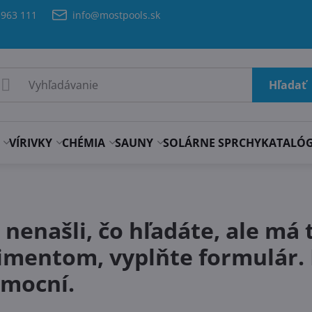
 963 111
info@mostpools.sk
Hľadať
VÍRIVKY
CHÉMIA
SAUNY
SOLÁRNE SPRCHY
KATALÓ
e nenašli, čo hľadáte, ale má 
rtimentom, vyplňte formulá
omocní.