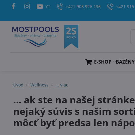
YT
+421 908 926 196
+421 915
E-SHOP
BAZÉNY
Úvod
Wellness
... viac
... ak ste na našej stránk
nejaký súvis s našim so
môcť byť predsa len náp