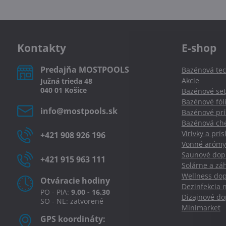
Kontakty
E-shop
Predajňa MOSTPOOLS
Bazénová tec
Akcie
Južná
trieda
48
040 01
Košice
Bazénové set
Bazénové fól
info​@mostpools​.sk
Bazénové prí
Bazénová ché
Vírivky a prí
+421 908 926 196
Vonné arómy
Saunové dopl
+421 915 963 111
Solárne a zá
Wellness dop
Otváracie hodiny
Dezinfekcia 
PO - PIA:
9.00 - 16.30
Dizajnové d
SO - NE: zatvorené
Minimarket
GPS koordináty: