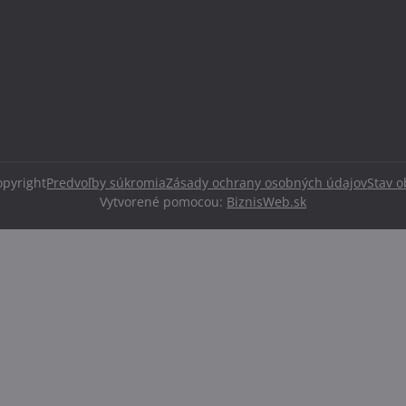
pyright
Predvoľby súkromia
Zásady ochrany osobných údajov
Stav 
Vytvorené pomocou:
BiznisWeb.sk