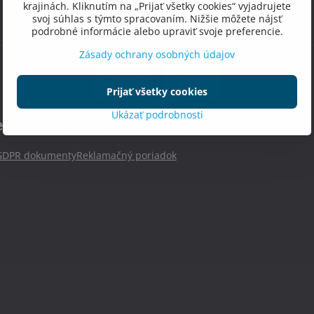
krajinách. Kliknutím na „Prijať všetky cookies“ vyjadrujete
svoj súhlas s týmto spracovaním. Nižšie môžete nájsť
podrobné informácie alebo upraviť svoje preferencie.
Zásady ochrany osobných údajov
Prijať všetky cookies
Ukázať podrobnosti
o zákonom č. 108/2024 Z. z.)
GDPR dokumenty
Reklamačný poriadok