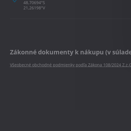
48,70694°S
21,26198°V
Zákonné dokumenty k nákupu (v súlade s
Všeobecné obchodné podmienky podľa Zákona 108/2024 Z.z.