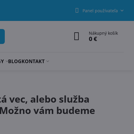
Panel používateľa
Nákupný košík
0 €
GY
BLOG
KONTAKT
tá vec, alebo služba
r. Možno vám budeme