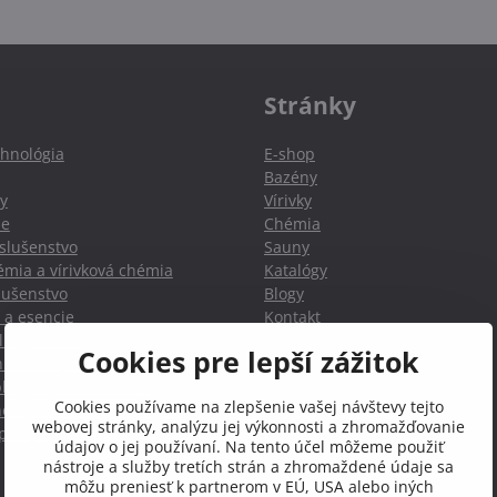
Stránky
hnológia
E-shop
Bazény
y
Vírivky
ie
Chémia
slušenstvo
Sauny
mia a vírivková chémia
Katalógy
slušenstvo
Blogy
 a esencie
Kontakt
nky a Infra
Cookies pre lepší zážitok
hradné sprchy
lnky a príslušenstvo
Cookies používame na zlepšenie vašej návštevy tejto
nôh pre bazény a kúpaliská
webovej stránky, analýzu jej výkonnosti a zhromažďovanie
oplnky k bazénom
údajov o jej používaní. Na tento účel môžeme použiť
nástroje a služby tretích strán a zhromaždené údaje sa
môžu preniesť k partnerom v EÚ, USA alebo iných