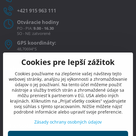
+421 915 963 111
Otváracie hodiny
PO - PIA:
9.00 - 16.30
SO - NE: zatvorené
GPS koordináty:
48,70694°S
21,26198°V
Cookies pre lepší zážitok
E-shop
Cookies používame na zlepšenie vašej návštevy tejto
webovej stránky, analýzu jej výkonnosti a zhromažďovanie
Stránky
údajov o jej používaní. Na tento účel môžeme použiť
nástroje a služby tretích strán a zhromaždené údaje sa
môžu preniesť k partnerom v EÚ, USA alebo iných
Spojte sa s nami
krajinách. Kliknutím na „Prijať všetky cookies“ vyjadrujete
svoj súhlas s týmto spracovaním. Nižšie môžete nájsť
podrobné informácie alebo upraviť svoje preferencie.
Pridajte sa k nám
Zásady ochrany osobných údajov
Facebook
Instagram
TikTok
Youtube